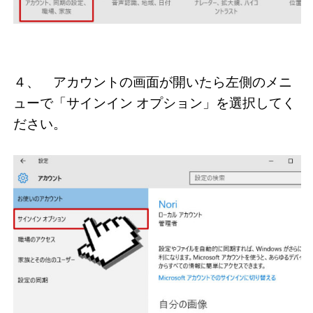
４、 アカウントの画面が開いたら左側のメニ
ューで「サインイン オプション」を選択してく
ださい。