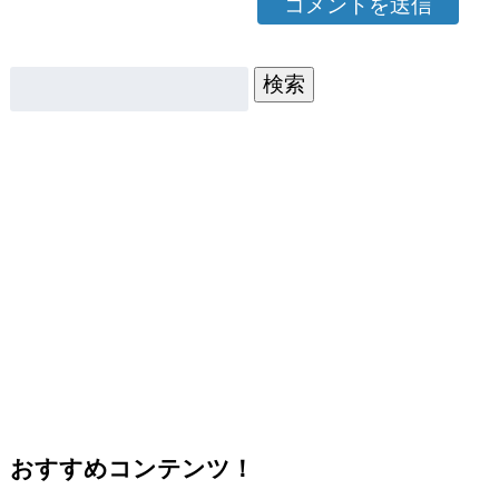
検索
おすすめコンテンツ！