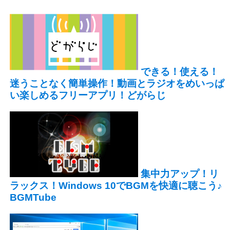
できる！使える！
迷うことなく簡単操作！動画とラジオをめいっぱ
い楽しめるフリーアプリ！どがらじ
集中力アップ！リ
ラックス！Windows 10でBGMを快適に聴こう♪
BGMTube