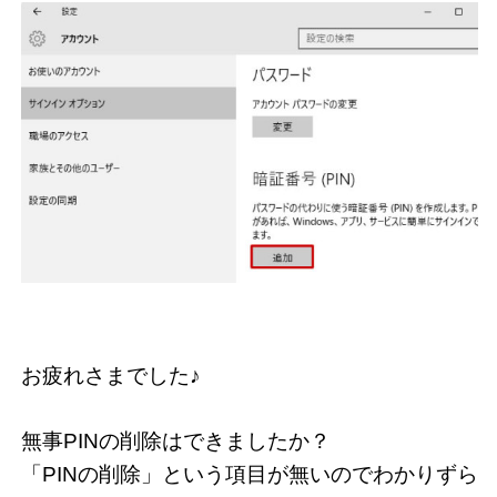
お疲れさまでした♪
無事PINの削除はできましたか？
「PINの削除」という項目が無いのでわかりずら