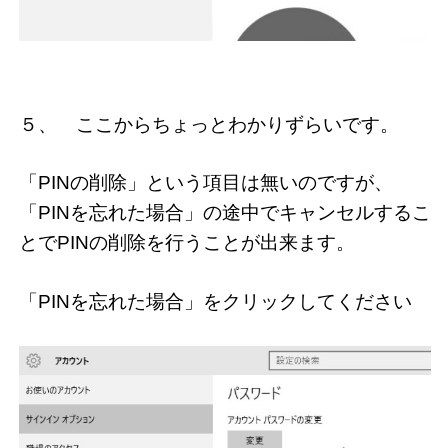
５、 ここからちょっとわかりずらいです。
「PINの削除」という項目は無いのですが、
「PINを忘れた場合」の途中でキャンセルするこ
とでPINの削除を行うことが出来ます。
「PINを忘れた場合」をクリックしてください