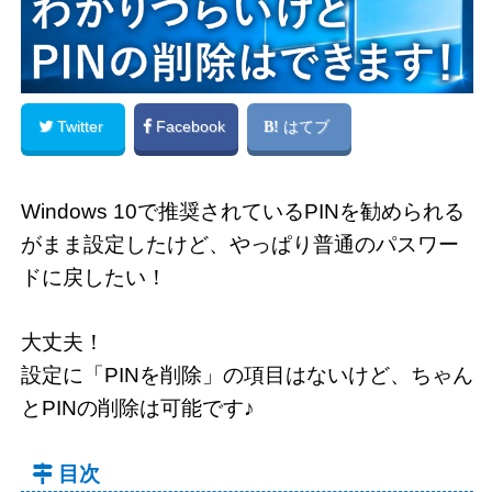
Twitter
Facebook
はてブ
Windows 10で推奨されているPINを勧められる
がまま設定したけど、やっぱり普通のパスワー
ドに戻したい！
大丈夫！
設定に「PINを削除」の項目はないけど、ちゃん
とPINの削除は可能です♪
目次