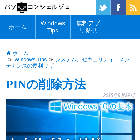
Windows
無料アプ
ホーム
Tips
リ提供
ホーム
Windows Tips
≫
システム、セキュリティ、メン
テナンスの便利ワザ
PINの削除方法
2015年9月29日