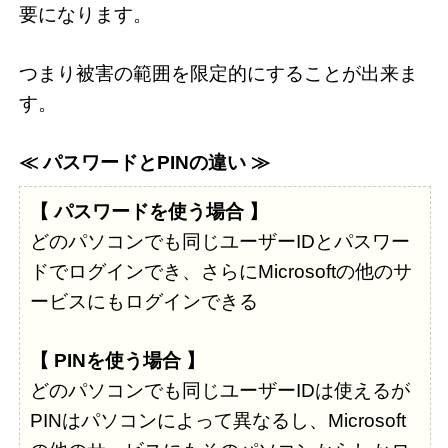
要になります。
つまり被害の範囲を限定的にすることが出来ま
す。
≪ パスワードとPINの違い ≫
【 パスワードを使う場合 】
どのパソコンでも同じユーザーIDとパスワー
ドでログインでき、さらにMicrosoftの他のサ
ービスにもログインできる
【 PINを使う場合 】
どのパソコンでも同じユーザーIDは使えるが
PINはパソコンによって異なるし、Microsoft