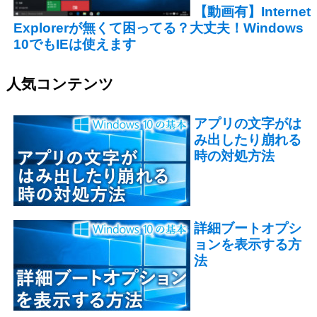
【動画有】Internet
Explorerが無くて困ってる？大丈夫！Windows
10でもIEは使えます
人気コンテンツ
アプリの文字がは
み出したり崩れる
時の対処方法
詳細ブートオプシ
ョンを表示する方
法