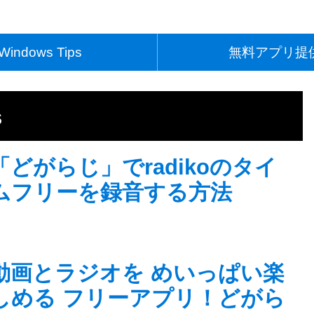
Windows Tips
無料アプリ提
s
「どがらじ」でradikoのタイ
ムフリーを録音する方法
動画とラジオを めいっぱい楽
しめる フリーアプリ！どがら