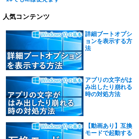
人気コンテンツ
詳細ブートオプシ
ョンを表示する方
法
アプリの文字がは
み出したり崩れる
時の対処方法
【動画あり】互換
モードで起動する