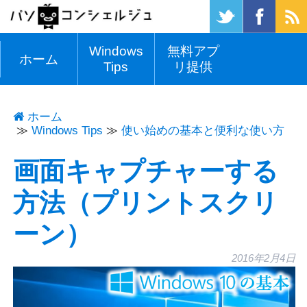
Windows
無料アプ
ホーム
Tips
リ提供
ホーム
Windows Tips
≫
使い始めの基本と便利な使い方
画面キャプチャーする
方法（プリントスクリ
ーン）
2016年2月4日