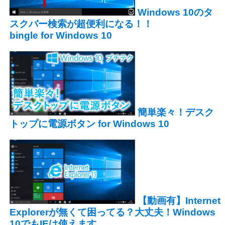
Windows 10のタ
スクバー検索が超便利になる！！
bingle for Windows 10
簡単楽々！デスク
トップに電源ボタン for Windows 10
【動画有】Internet
Explorerが無くて困ってる？大丈夫！Windows
10でもIEは使えます