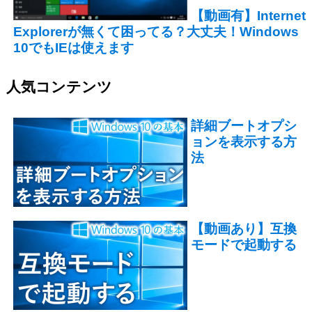
【動画有】Internet
Explorerが無くて困ってる？大丈夫！Windows
10でもIEは使えます
人気コンテンツ
詳細ブートオプシ
ョンを表示する方
法
【動画あり】互換
モードで起動する