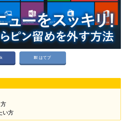
ok
はてブ
う方
せたい方