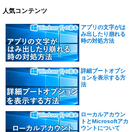
人気コンテンツ
アプリの文字がは
み出したり崩れる
時の対処方法
詳細ブートオプシ
ョンを表示する方
法
ローカルアカウン
トとMicrosoftアカ
ウントについて