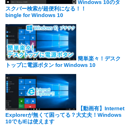
Windows 10のタ
スクバー検索が超便利になる！！
bingle for Windows 10
簡単楽々！デスク
トップに電源ボタン for Windows 10
【動画有】Internet
Explorerが無くて困ってる？大丈夫！Windows
10でもIEは使えます