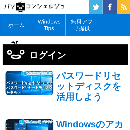
Windows
無料アプ
ホーム
Tips
リ提供
ログイン
パスワードリセ
ットディスクを
活用しよう
Windowsのアカ