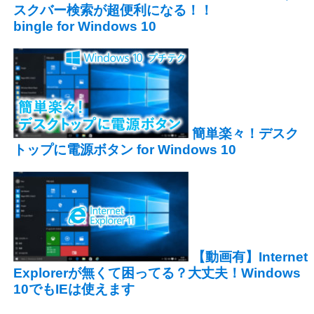
スクバー検索が超便利になる！！
bingle for Windows 10
簡単楽々！デスク
トップに電源ボタン for Windows 10
【動画有】Internet
Explorerが無くて困ってる？大丈夫！Windows
10でもIEは使えます