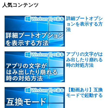
人気コンテンツ
詳細ブートオプシ
ョンを表示する方
法
アプリの文字がは
み出したり崩れる
時の対処方法
【動画あり】互換
モードで起動する