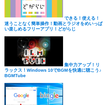
できる！使える！
迷うことなく簡単操作！動画とラジオをめいっぱ
い楽しめるフリーアプリ！どがらじ
集中力アップ！リ
ラックス！Windows 10でBGMを快適に聴こう♪
BGMTube