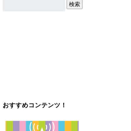
検索
おすすめコンテンツ！