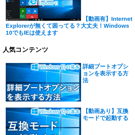
【動画有】Internet
Explorerが無くて困ってる？大丈夫！Windows
10でもIEは使えます
人気コンテンツ
詳細ブートオプシ
ョンを表示する方
法
【動画あり】互換
モードで起動する