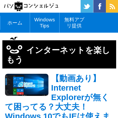
Windows
無料アプ
ホーム
Tips
リ提供
インターネットを楽し
もう
【動画あり】
Internet
Explorerが無く
て困ってる？大丈夫！
Windows 10でもIEは使えま