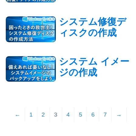
システム修復デ
ィスクの作成
システム イメー
ジの作成
←
1
2
3
4
5
6
7
→