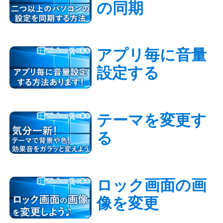
の同期
アプリ毎に音量
設定する
テーマを変更す
る
ロック画面の画
像を変更