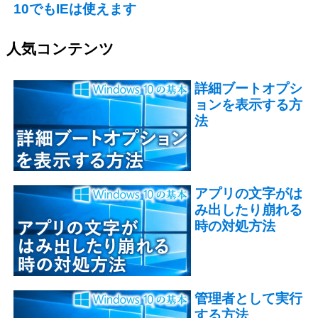
10でもIEは使えます
人気コンテンツ
詳細ブートオプシ
ョンを表示する方
法
アプリの文字がは
み出したり崩れる
時の対処方法
管理者として実行
する方法