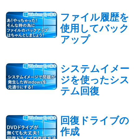
ファイル履歴を
使用してバック
アップ
システムイメー
ジを使ったシス
テム回復
回復ドライブの
作成